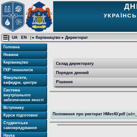
ДН
УКРАЇНСЬ
☰|
UA
EN
| ▸
Керівництво
▸
Директорат
Головна
Новини
Керівництво
Склад директорату
ГКР технологія
Порядок денний
Факультети,
Рішення
кафедри, центри
Система
внутрішнього
забезпечення якості
Вступнику
Положення про ректорат НМетАУ.pdf
(adm_
Курси підготовки
Студентське
самоврядування
Наука