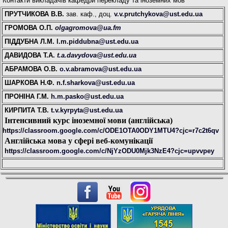
Контакти викладачів кафедри перекладу та іноземних мов
ПРУТЧИКОВА В.В.
зав. каф., доц.
v.v.prutchykova@ust.edu.ua
ГРОМОВА О.П.
olgagromova@ua.fm
ПІДДУБНА Л.М.
l.m.piddubna@ust.edu.ua
ДАВИДОВА Т.А.
t.a.davydova@ust.edu.ua
АБРАМОВА О.В.
o.v.abramova@ust.edu.ua
ШАРКОВА Н.Ф.
n.f.sharkova@ust.edu.ua
ПРОНІНА Г.М.
h.m.pasko@ust.edu.ua
КИРПИТА Т.В.
t.v.kyrpyta@ust.edu.ua
Інтенсивний курс іноземної мови (англійська)
https://classroom.google.com/c/ODE1OTA0ODY1MTU4?cjc=r7c2t6qv
Англійська мова у сфері веб-комунікації
https://classroom.google.com/c/NjYzODU0Mjk3NzE4?cjc=upvvpey