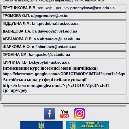
Контакти викладачів кафедри перекладу та іноземних мов
ПРУТЧИКОВА В.В.
зав. каф., доц.
v.v.prutchykova@ust.edu.ua
ГРОМОВА О.П.
olgagromova@ua.fm
ПІДДУБНА Л.М.
l.m.piddubna@ust.edu.ua
ДАВИДОВА Т.А.
t.a.davydova@ust.edu.ua
АБРАМОВА О.В.
o.v.abramova@ust.edu.ua
ШАРКОВА Н.Ф.
n.f.sharkova@ust.edu.ua
ПРОНІНА Г.М.
h.m.pasko@ust.edu.ua
КИРПИТА Т.В.
t.v.kyrpyta@ust.edu.ua
Інтенсивний курс іноземної мови (англійська)
https://classroom.google.com/c/ODE1OTA0ODY1MTU4?cjc=r7c2t6qv
Англійська мова у сфері веб-комунікації
https://classroom.google.com/c/NjYzODU0Mjk3NzE4?
cjc=upvvpey