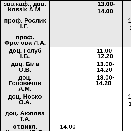
зав.каф.,
доц.
13.00-
Ковзік А.М.
14.00
проф. Рослик
І.Г.
проф.
Фролова Л.А.
доц.
Голуб
11.00-
І.В.
12.20
доц. Б
і
ла
13.00-
О
.В.
14.20
доц.
13.00-
Головачов
14.20
А.М.
доц. Носко
О.А.
доц. Аюпова
Т.А.
ст.викл
.
14.00-