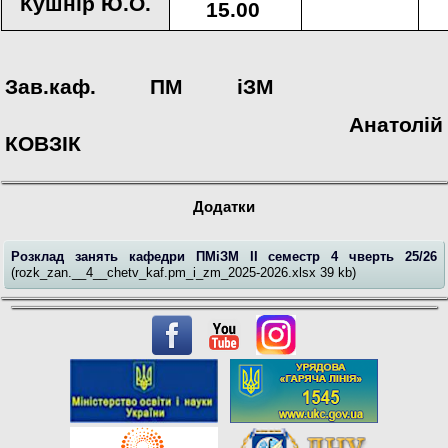
Кушн
і
р Ю.
О
.
15.00
За
в.
каф. ПМ
і
ЗМ
Анатолій
КОВЗІК
Додатки
Розклад занять кафедри ПМіЗМ II семестр 4 чверть 25/26
(rozk_zan.__4__chetv_kaf.pm_i_zm_2025-2026.xlsx 39 kb)