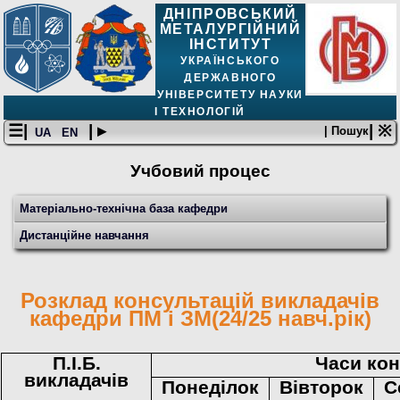
ДНІПРОВСЬКИЙ
МЕТАЛУРГІЙНИЙ
ІНСТИТУТ
УКРАЇНСЬКОГО
ДЕРЖАВНОГО
УНІВЕРСИТЕТУ НАУКИ
І ТЕХНОЛОГІЙ
☰|
| ▸
| ※
| Пошук
UA
EN
Учбовий процес
Матеріально-технічна база кафедри
Дистанційне навчання
Розклад консультацій викладачів
кафедри ПМ і ЗМ
(
24/25
навч
.
рік
)
П
.
І
.
Б
.
Часи кон
викладачів
Понеділок
В
івторок
С