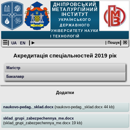
ДНІПРОВСЬКИЙ
МЕТАЛУРГІЙНИЙ
ІНСТИТУТ
УКРАЇНСЬКОГО
ДЕРЖАВНОГО
УНІВЕРСИТЕТУ НАУКИ
І ТЕХНОЛОГІЙ
☰|
| ▸
| ※
| Пошук
UA
EN
Акредитація спеціальностей 2019 рік
Магістр
Бакалавр
Додатки
naukovo-pedag._sklad.docx
(naukovo-pedag._sklad.docx 44 kb)
sklad_grupi_zabezpechennya_me.docx
(sklad_grupi_zabezpechennya_me.docx 19 kb)