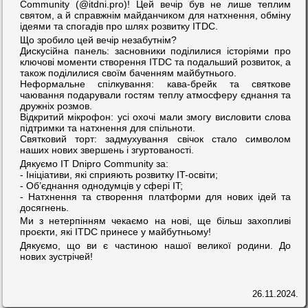
Community (@itdni.pro)! Цей вечір був не лише теплим
святом, а й справжнім майданчиком для натхнення, обміну
ідеями та спогадів про шлях розвитку ITDC.
Що зробило цей вечір незабутнім?
Дискусійна панель: засновники поділилися історіями про
ключові моменти створення ITDC та подальший розвиток, а
також поділилися своїм баченням майбутнього.
Неформальне спілкування: кава-брейк та святкове
чаювання подарували гостям теплу атмосферу єднання та
дружніх розмов.
Відкритий мікрофон: усі охочі мали змогу висловити слова
підтримки та натхнення для спільноти.
Святковий торт: задмухування свічок стало символом
наших нових звершень і згуртованості.
Дякуємо IT Dnipro Community за:
- Ініціативи, які сприяють розвитку IT-освіти;
- Об’єднання однодумців у сфері IT;
- Натхнення та створення платформи для нових ідей та
досягнень.
Ми з нетерпінням чекаємо на нові, ще більш захопливі
проєкти, які ITDC принесе у майбутньому!
Дякуємо, що ви є частиною нашої великої родини. До
нових зустрічей!
26.11.2024.