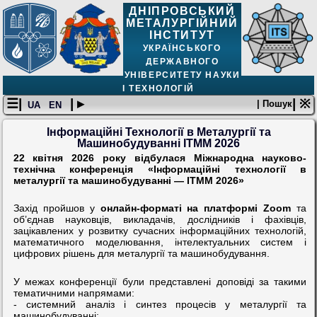
ДНІПРОВСЬКИЙ
МЕТАЛУРГІЙНИЙ
ІНСТИТУТ
УКРАЇНСЬКОГО
ДЕРЖАВНОГО
УНІВЕРСИТЕТУ НАУКИ
І ТЕХНОЛОГІЙ
☰|
| ▸
| ※
| Пошук
UA
EN
Інформаційні Технології в Металургії та
Машинобудуванні ІТММ 2026
22 квітня 2026 року відбулася Міжнародна науково-
технічна конференція «Інформаційні технології в
металургії та машинобудуванні — ІТММ 2026»
Захід пройшов у
онлайн-форматі на платформі Zoom
та
об’єднав науковців, викладачів, дослідників і фахівців,
зацікавлених у розвитку сучасних інформаційних технологій,
математичного моделювання, інтелектуальних систем і
цифрових рішень для металургії та машинобудування.
У межах конференції були представлені доповіді за такими
тематичними напрямами:
- системний аналіз і синтез процесів у металургії та
машинобудуванні;