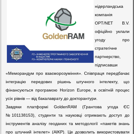
нідерландська
компанія
OPT/NET B.V.
офіційно уклали
угоду про
стратегічне
партнерство,
підписавши
«Меморандум про взаєморозуміння». Співпраця передбачає
інтеграцію передових рішень штучного інтелекту, що
фінансуються програмою Horizon Europe, в освітній процес
усіх рівнів — від бакалаврату до докторантури.
Завдяки платформі GoldenRAM (Грантова угода ЄС
№101138153), студенти та науковці отримають доступ до
інструментів аналізу геоданих та методології «пакетів знань
про штучний інтелет» (AIKP). Це дозволить використовувати