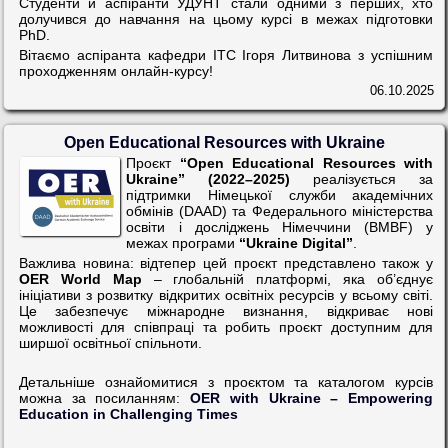
Студенти й аспіранти УДУНТ стали одними з перших, хто
долучився до навчання на цьому курсі в межах підготовки
PhD.
Вітаємо аспіранта кафедри ІТС Ігоря Литвинова з успішним
проходженням онлайн-курсу!
06.10.2025
Open Educational Resources with Ukraine
Проєкт
“Open Educational Resources with
Ukraine” (2022–2025)
реалізується за
підтримки Німецької служби академічних
обмінів (DAAD) та Федерального міністерства
освіти і досліджень Німеччини (BMBF) у
межах програми
“Ukraine Digital”
.
Важлива новина: відтепер цей проєкт представлено також у
OER World Map
– глобальній платформі, яка об’єднує
ініціативи з розвитку відкритих освітніх ресурсів у всьому світі.
Це забезпечує міжнародне визнання, відкриває нові
можливості для співпраці та робить проєкт доступним для
ширшої освітньої спільноти.
Детальніше ознайомитися з проєктом та каталогом курсів
можна за посиланням:
OER with Ukraine – Empowering
Education in Challenging Times