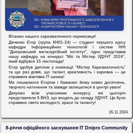
Вітаємо нашого харизматичного переможця!
Дяченко Єгор (група КН01-24) — студент першого курсу
кафедри Інформаційних технологій і систем ННІ
“Дніпровський металургійний інститут”, гідно представив
нашу кафедру на конкурсі “Міс та Містер УДУНТ 2024”,
який відбувся 15 листопада!
Єгор здобув диплом у номінації “Містер Харизматичність”
та ще раз довів, що талант, креативність і харизма — це
справжня візитівка ІТ-шника!
Ми пишаємося Єгором і бажаємо йому нових досягнень,
творчого натхнення та завжди залишатися в центрі уваги!
Дякуємо всім учасникам конкурсу, які цьогоріч
представляли 5 ВНЗ, що входять до складу УДУНТ. Це було
справжнє свято молодості, краси та таланту!
26.11.2024.
8-річчя офіційного заснування IT Dnipro Community