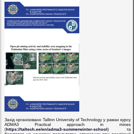
Захід організовано Tallinn University of Technology у рамах курсу
ADMA3 Practical approach in mines
(
https://taltech.ee/en/adma3-
summerwinter-school
) та
базувався на наукових результатах, отриманих при реалізації