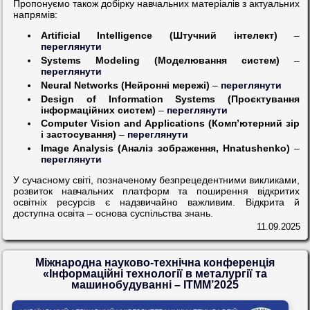
Пропонуємо також добірку навчальних матеріалів з актуальних
напрямів:
Artificial Intelligence (Штучний інтелект)
–
переглянути
Systems Modeling (Моделювання систем)
–
переглянути
Neural Networks (Нейронні мережі)
–
переглянути
Design of Information Systems (Проєктування
інформаційних систем)
–
переглянути
Computer Vision and Applications (Комп’ютерний зір
і застосування)
–
переглянути
Image Analysis (Аналіз зображення, Hnatushenko)
–
переглянути
У сучасному світі, позначеному безпрецедентними викликами,
розвиток навчальних платформ та поширення відкритих
освітніх ресурсів є надзвичайно важливим. Відкрита й
доступна освіта – основа суспільства знань.
11.09.2025
Міжнародна науково-технічна конференція
«Інформаційні технології в металургії та
машинобудуванні – ІТММ’2025