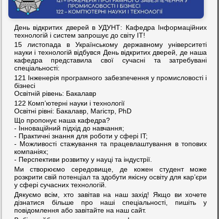
День відкритих дверей в УДУНТ: Кафедра Інформаційних
технологій і систем запрошує до світу ІТ!
15 листопада в Українському державному університеті
науки і технологій відбувся День відкритих дверей, де наша
кафедра представила свої сучасні та затребувані
спеціальності:
121 Інженерія програмного забезпечення у промисловості і
бізнесі
Освітній рівень: Бакалавр
122 Комп’ютерні науки і технології
Освітні рівні: Бакалавр, Магістр, PhD
Що пропонує наша кафедра?
- Інноваційний підхід до навчання;
- Практичні знання для роботи у сфері IT;
- Можливості стажування та працевлаштування в топових
компаніях;
- Перспективи розвитку у науці та індустрії.
Ми створюємо середовище, де кожен студент може
розкрити свій потенціал та здобути якісну освіту для кар’єри
у сфері сучасних технологій.
Дякуємо всім, хто завітав на наш захід! Якщо ви хочете
дізнатися більше про наші спеціальності, пишіть у
повідомлення або завітайте на наш сайт.