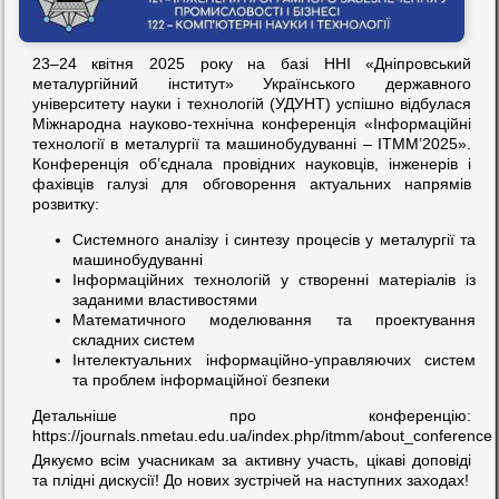
23–24 квітня 2025 року на базі ННІ «Дніпровський
металургійний інститут» Українського державного
університету науки і технологій (УДУНТ) успішно відбулася
Міжнародна науково-технічна конференція «Інформаційні
технології в металургії та машинобудуванні – ІТММ’2025».
Конференція об’єднала провідних науковців, інженерів і
фахівців галузі для обговорення актуальних напрямів
розвитку:
Системного аналізу і синтезу процесів у металургії та
машинобудуванні
Інформаційних технологій у створенні матеріалів із
заданими властивостями
Математичного моделювання та проектування
складних систем
Інтелектуальних інформаційно-управляючих систем
та проблем інформаційної безпеки
Детальніше про конференцію:
https://journals.nmetau.edu.ua/index.php/itmm/about_conference
Дякуємо всім учасникам за активну участь, цікаві доповіді
та плідні дискусії! До нових зустрічей на наступних заходах!