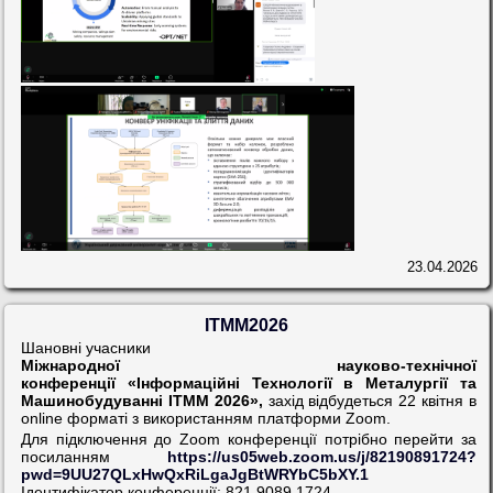
23.04.2026
ІТММ2026
Шановні учасники
Міжнародної науково-технічної
конференції «Інформаційні Технології в Металургії та
Машинобудуванні ІТММ 2026»,
захід відбудеться 22 квітня в
online форматі з використанням платформи Zoom.
Для підключення до Zoom конференції потрібно перейти за
посиланням
https://us05web.zoom.us/j/82190891724?
pwd=9UU27QLxHwQxRiLgaJgBtWRYbC5bXY.1
Ідентифікатор конференції: 821 9089 1724