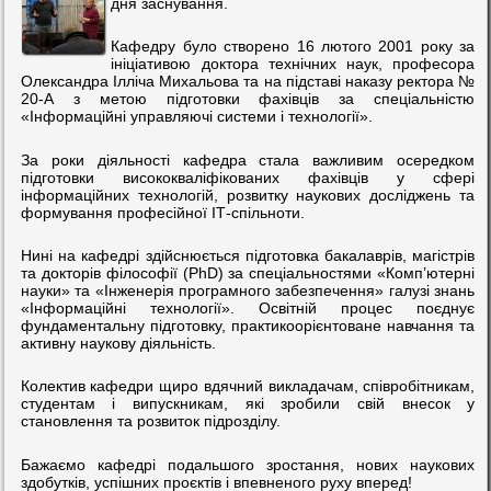
дня заснування.
Кафедру було створено 16 лютого 2001 року за
ініціативою доктора технічних наук, професора
Олександра Ілліча Михальова та на підставі наказу ректора №
20-А з метою підготовки фахівців за спеціальністю
«Інформаційні управляючі системи і технології».
За роки діяльності кафедра стала важливим осередком
підготовки висококваліфікованих фахівців у сфері
інформаційних технологій, розвитку наукових досліджень та
формування професійної ІТ-спільноти.
Нині на кафедрі здійснюється підготовка бакалаврів, магістрів
та докторів філософії (PhD) за спеціальностями «Комп’ютерні
науки» та «Інженерія програмного забезпечення» галузі знань
«Інформаційні технології». Освітній процес поєднує
фундаментальну підготовку, практикоорієнтоване навчання та
активну наукову діяльність.
Колектив кафедри щиро вдячний викладачам, співробітникам,
студентам і випускникам, які зробили свій внесок у
становлення та розвиток підрозділу.
Бажаємо кафедрі подальшого зростання, нових наукових
здобутків, успішних проєктів і впевненого руху вперед!