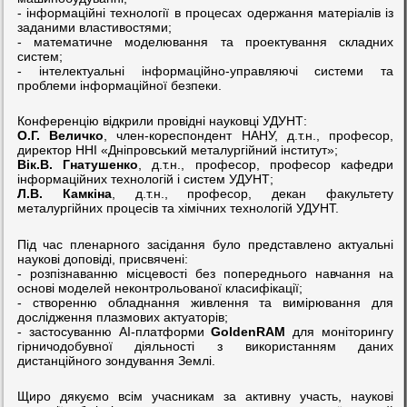
- інформаційні технології в процесах одержання матеріалів із
заданими властивостями;
- математичне моделювання та проектування складних
систем;
- інтелектуальні інформаційно-управляючі системи та
проблеми інформаційної безпеки.
Конференцію відкрили провідні науковці УДУНТ:
О.Г. Величко
, член-кореспондент НАНУ, д.т.н., професор,
директор ННІ «Дніпровський металургійний інститут»;
Вік.В. Гнатушенко
, д.т.н., професор, професор кафедри
інформаційних технологій і систем УДУНТ;
Л.В. Камкіна
, д.т.н., професор, декан факультету
металургійних процесів та хімічних технологій УДУНТ.
Під час пленарного засідання було представлено актуальні
наукові доповіді, присвячені:
- розпізнаванню місцевості без попереднього навчання на
основі моделей неконтрольованої класифікації;
- створенню обладнання живлення та вимірювання для
дослідження плазмових актуаторів;
- застосуванню AI-платформи
GoldenRAM
для моніторингу
гірничодобувної діяльності з використанням даних
дистанційного зондування Землі.
Щиро дякуємо всім учасникам за активну участь, наукові