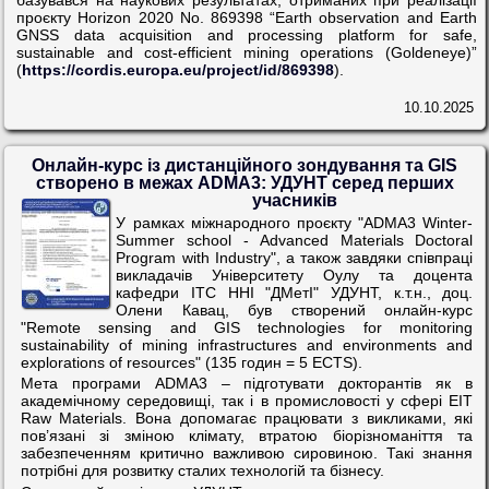
проєкту Horizon 2020 No. 869398 “Earth observation and Earth
GNSS data acquisition and processing platform for safe,
sustainable and cost-efficient mining operations (Goldeneye)”
(
https://cordis.europa.eu/
project/id/869398
).
10.10.2025
Онлайн-курс із дистанційного зондування та GIS
створено в межах ADMA3: УДУНТ серед перших
учасників
У рамках міжнародного проєкту "ADMA3 Winter-
Summer school - Advanced Materials Doctoral
Program with Industry", а також завдяки співпраці
викладачів Університету Оулу та доцента
кафедри ІТС ННІ "ДМетІ" УДУНТ, к.т.н., доц.
Олени Кавац, був створений онлайн-курс
"Remote sensing and GIS technologies for monitoring
sustainability of mining infrastructures and environments and
explorations of resources" (135 годин = 5 ECTS).
Мета програми ADMA3 – підготувати докторантів як в
академічному середовищі, так і в промисловості у сфері EIT
Raw Materials. Вона допомагає працювати з викликами, які
пов’язані зі зміною клімату, втратою біорізноманіття та
забезпеченням критично важливою сировиною. Такі знання
потрібні для розвитку сталих технологій та бізнесу.