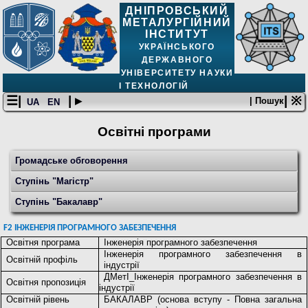
ДНІПРОВСЬКИЙ
МЕТАЛУРГІЙНИЙ
ІНСТИТУТ
УКРАЇНСЬКОГО
ДЕРЖАВНОГО
УНІВЕРСИТЕТУ НАУКИ
І ТЕХНОЛОГІЙ
☰|
| ▸
| ※
| Пошук
UA
EN
Освітнi програми
Громадське обговорення
Ступінь "Магістр"
Ступінь "Бакалавр"
F2 ІНЖЕНЕРІЯ ПРОГРАМНОГО ЗАБЕЗПЕЧЕННЯ
Освітня програма
Інженерія програмного забезпечення
Інженерія програмного забезпечення в
Освітній профіль
індустрії
ДМетІ_Інженерія програмного забезпечення в
Освітня пропозиція
індустрії
Освітній рівень
БАКАЛАВР (основа вступу - Повна загальна