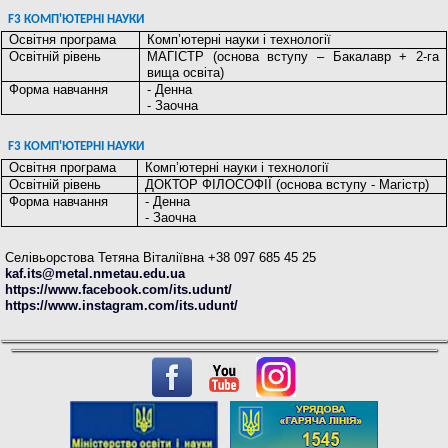
F3 КОМП'ЮТЕРНІ НАУКИ
Освітня програма
Комп’ютерні науки і технології
Освітній рівень
МАГІСТР (основа вступу – Бакалавр + 2-га
вища освіта)
Форма навчання
- Денна
- Заочна
F3 КОМП'ЮТЕРНІ НАУКИ
Освітня програма
Комп’ютерні науки і технології
Освітній рівень
ДОКТОР ФІЛОСОФІЇ (основа вступу - Магістр)
Форма навчання
- Денна
- Заочна
Селівьорстова Тетяна Віталіївна +38 097 685 45 25
kaf.its@metal.nmetau.edu.ua
https://www.facebook.com/its.udunt/
https://www.instagram.com/its.udunt/