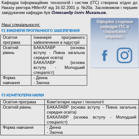
Кафедра Інформаційних технологій і систем (ІТС) створена згідно до
Наказу ректора НМетАУ від 16.02.2001 р. №20а. Засновником і першим
завідувачем кафедри був
Олександр Ілліч Михальов
.
Офіційні сторінки
Наші спеціальності:
кафедри ІТС в
F2 ІНЖЕНЕРІЯ ПРОГРАМНОГО ЗАБЕЗПЕЧЕННЯ
соціальних
мережах:
Освітня
Інженерія програмного
програма
забезпечення в індустрії
Освітній
БАКАЛАВР (основа
рівень
вступу - Повна загальна
середня освіта)
БАКАЛАВР (основа
вступу - Молодший
спеціаліст)
Форма
- Денна
навчання
- Заочна
F3 КОМП'ЮТЕРНІ НАУКИ
Освітня програма
Комп’ютерні науки і технології
Освітній рівень
БАКАЛАВР (основа вступу - Повна загальна
середня освіта)
БАКАЛАВР (основа вступу - Молодший
спеціаліст)
Форма навчання
- Денна
- Заочна