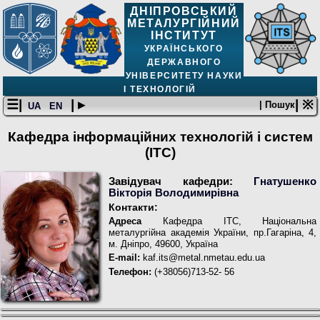
ДНІПРОВСЬКИЙ
МЕТАЛУРГІЙНИЙ
ІНСТИТУТ
УКРАЇНСЬКОГО
ДЕРЖАВНОГО
УНІВЕРСИТЕТУ НАУКИ
І ТЕХНОЛОГІЙ
☰|
| ▸
| ※
| Пошук
UA
EN
Кафедра інформаційних технологій і систем
(ІТС)
Завідувач кафедри:
Гнатушенко
Вікторія Володимирівна
Контакти:
Адреса
Кафедра ІТС, Національна
металургійна академія України, пр.Гагаріна, 4,
м. Дніпро, 49600, Україна
E-mail:
kaf.its@metal.nmetau.edu.ua
Телефон:
(+38056)713-52- 56