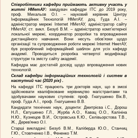
Співробітники кафедри приймають активну участь у
житті НМетАУ:
завідувач кафедри ІТС до 2019 року,
проф. Михальов О.І. – науковий керівник Центру
Інформаційних Технологій НМетАУ, доц. Гуда А.І. –
адміністратор мережі Internet НМетАУ, адміністратор сайту
НМетАУ, ст. викл. Безуб В.М. – адміністратор комп’ютерної
локальної мережі, координатор розробки та впровадження
дистанційного навчання. Вони несуть обов’язки щодо
організації та супроводження роботи мережі Internet НметАУ,
був розроблений інформаційний шаблон для усіх кафедр
академії. Проводиться розробка четвертої модифікації
структури та змісту сайту академії.
Кафедра має достатній досвід щодо впровадження нових
технологій.
Склад кафедри інформаційних технологій і систем в
наступний час (2020 рік) .
На кафедрі ІТС працюють три докторів наук, що в змозі
здійснювати кваліфіковане керівництво магістрантами та
здобувачами наукових ступенів:
проф. Гнатушенко Вік.В
,
проф. Гуда А.І., проф. Гнатушенко В.В.
Кандидати технічних наук, доценти:
Дмитрієва і.С., Дорош
Н.Л., Євтушенко Г.Л., Журба А.О., Кавац О.О., Калініна
Н.Ю., Кузнецов В.И., Островська К.Ю., Селівьорстова Т.В.,
Ж., Дерев'янко О.І.
Старші викладачі: Безуб В.М., Каліберда Ю.О., Станчиц
Г.Ю., Стовпченко І.В., Фененко Т.М.