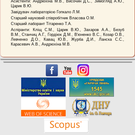
Асистенти: Андрюхіна М.В., Височин Д.С., Зимогляд А.Ю.,
Царик В.Ю.
Завідувач лабораторією Гопкало Л.М.
Старший науковий співробітник Власова О.М.
Старший лаборант Тітаренко Т.А.
Аспіранти:
Кліщ С.М., Царик В.Ю., Захаров А.А., Безуб
В.М., Станчиц А.Г., Гордіюк Д.М., В'юненко В.С., Козар О.В.,
Левченко Д.О., Кавац Ю.В., Журба Д.И., Ланска С.С.,
Карасевич А.В., Андрюхіна М.В.