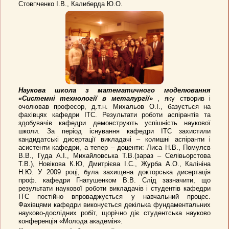
Стовпченко І.В., Калиберда Ю.О.
Наукова школа з математичного моделювання
«Системні технології в металургії»
, яку створив і
очолював професор, д.т.н. Михальов О.І., базується на
фахівцях кафедри ІТС. Результати роботи аспірантів та
здобувачів кафедри демонструють успішність наукової
школи. За період існування кафедри ІТС захистили
кандидатські дисертації викладачі – колишні аспіранти і
асистенти кафедри, а тепер – доценти: Лиса Н.В., Помулєв
В.В., Гуда А.І., Михайловська Т.В.(зараз – Селівьорстова
Т.В.), Новікова К.Ю, Дмитрієва І.С., Журба А.О., Калініна
Н.Ю. У 2009 році, була захищена докторська дисертація
проф. кафедри Гнатушенком В.В. Слід зазначити, що
результати наукової роботи викладачів і студентів кафедри
ІТС постійно впроваджується у навчальний процес.
Фахівцями кафедри виконується декілька фундаментальних
науково-дослідних робіт, щорічно діє студентська науково
конференція «Молода академія».