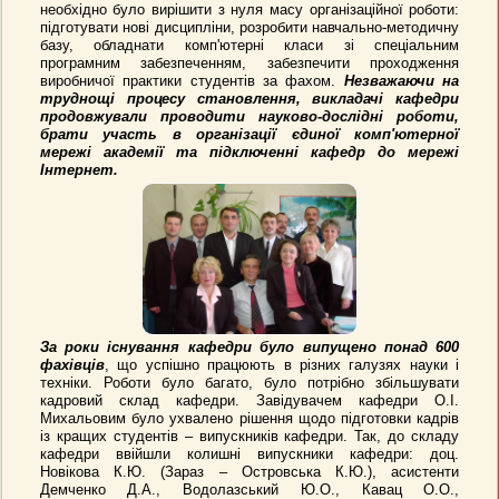
необхідно було вирішити з нуля масу організаційної роботи:
підготувати нові дисципліни, розробити навчально-методичну
базу, обладнати комп'ютерні класи зі спеціальним
програмним забезпеченням, забезпечити проходження
виробничої практики студентів за фахом.
Незважаючи на
труднощі процесу становлення, викладачі кафедри
продовжували проводити науково-дослідні роботи,
брати участь в організації єдиної комп'ютерної
мережі академії та підключенні кафедр до мережі
Інтернет.
За роки існування кафедри було випущено понад 600
фахівців
, що успішно працюють в різних галузях науки і
техніки. Роботи було багато, було потрібно збільшувати
кадровий склад кафедри. Завідувачем кафедри О.І.
Михальовим було ухвалено рішення щодо підготовки кадрів
із кращих студентів – випускників кафедри. Так, до складу
кафедри ввійшли колишні випускники кафедри: доц.
Новікова К.Ю. (Зараз – Островська К.Ю.), асистенти
Демченко Д.А., Водолазський Ю.О., Кавац О.О.,