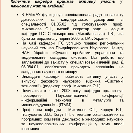
Колектив кафедри приймає активну участь у
науковому житті академії.
В НМетАУ функціонує спеціалізована рада по захисту
докторських та кандидатських дисертацій зі
спеціальності 01.05.02 під головуванням проф.
Михальова О.І., вчений секретар ради – доцент
кафедри ІТС Селівьорстова (Михайловська) Т.В., яка
була затверджена у червні 2005 р. ВАК України.
На базі кафедри ІТС успішно працює регіональний
науковий семінар Придніпровського Наукового Центру
НАН України «Сучасні проблеми управління та
моделювання складних систем». Всі роботи, що
заплановані до захисту у спеціалізованій вченій раді Д
08.084.01, обов'язково проходять апробацію на
засіданнях наукового семінару.
Викладачі кафедри приймають активну участь у
випуску фахового наукового збірника «Системні
технології» (редактор проф. Михальов О.І.).
Починаючи з квітня 2008 року, кафедра організовує
проведення Науково-технічної конференції
«Інформаційні технології в металургії та
машинобудуванні» - (ІТММ).
Професори кафедри: Михальов О.І., Корсун В.І.,
Гнатушенко В.В., Когут П.І. є членами організаційних та
програмних комітетів декількох міжнародних наукових
та науково-практичних конференцій у тому числі
іноземних.