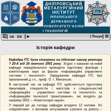
ДНІПРОВСЬКИЙ
МЕТАЛУРГІЙНИЙ
ІНСТИТУТ
УКРАЇНСЬКОГО
ДЕРЖАВНОГО
УНІВЕРСИТЕТУ НАУКИ
І ТЕХНОЛОГІЙ
☰|
| ▸
| ※
| Пошук
UA
EN
Історія кафедри
Кафедра ІТС була створена на підставі наказу ректора
? 20-А від 16 лютого 2001 року
. Згідно з наказом на новій
кафедрі передбачалося проводити підготовку фахівців з
комп'ютерних наук за фахом «Інформаційні управляючі
системи і технології». Завідувачем кафедри ІТС був
призначений д.т.н., проф. О. І. Михальов.
В наступний час на кафедрі ІТС здійснюється підготовка
бакалаврів, спеціалістів і магістрів з спеціальностей
«Інформаційні - управляючі системи та технології» та
«Інформаційні технології проектування», які входять до
напряму 0501 – «Комп’ютерні науки».
У перший рік до складу кафедри входило 12 чоловік. Усі
співробітники з великим ентузіазмом узялися за роботу –