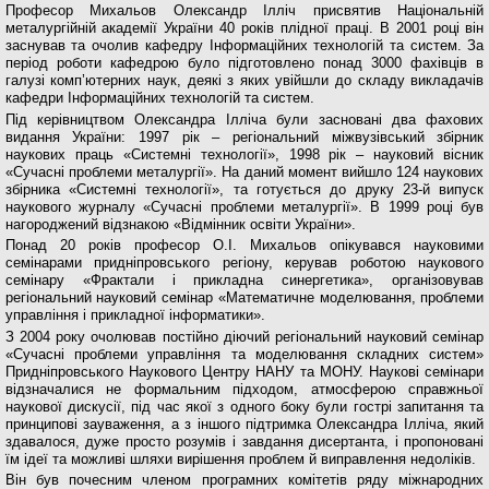
Професор Михальов Олександр Ілліч присвятив Національній
металургійній академії України 40 років плідної праці. В 2001 році він
заснував та очолив кафедру Інформаційних технологій та систем. За
період роботи кафедрою було підготовлено понад 3000 фахівців в
галузі комп’ютерних наук, деякі з яких увійшли до складу викладачів
кафедри Інформаційних технологій та систем.
Під керівництвом Олександра Ілліча були засновані два фахових
видання України: 1997 рік – регіональний міжвузівський збірник
наукових праць «Системні технології», 1998 рік – науковий вісник
«Сучасні проблеми металургії». На даний момент вийшло 124 наукових
збірника «Системні технології», та готується до друку 23-й випуск
наукового журналу «Сучасні проблеми металургії». В 1999 році був
нагороджений відзнакою «Відмінник освіти України».
Понад 20 років професор О.І. Михальов опікувався науковими
семінарами придніпровського регіону, керував роботою наукового
семінару «Фрактали і прикладна синергетика», організовував
регіональний науковий семінар «Математичне моделювання, проблеми
управління і прикладної інформатики».
З 2004 року очолював постійно діючий регіональний науковий семінар
«Сучасні проблеми управління та моделювання складних систем»
Придніпровського Наукового Центру НАНУ та МОНУ. Наукові семінари
відзначалися не формальним підходом, атмосферою справжньої
наукової дискусії, під час якої з одного боку були гострі запитання та
принципові зауваження, а з іншого підтримка Олександра Ілліча, який
здавалося, дуже просто розумів і завдання дисертанта, і пропоновані
їм ідеї та можливі шляхи вирішення проблем й виправлення недоліків.
Він був почесним членом програмних комітетів ряду міжнародних