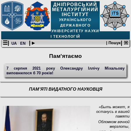
ДНІПРОВСЬКИЙ
МЕТАЛУРГІЙНИЙ
ІНСТИТУТ
УКРАЇНСЬКОГО
ДЕРЖАВНОГО
УНІВЕРСИТЕТУ НАУКИ
І ТЕХНОЛОГІЙ
☰|
| ▸
| ※
| Пошук
UA
EN
Пам'ятаємо
7 серпня 2021 року Олександру Іллічу Міхальову
виповнилося б 70 років!
ПАМ’ЯТІ ВИДАТНОГО НАУКОВЦЯ
«Быть может, я
останусь в вашей
памяти
Обломком вечной
мерзлоты,