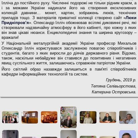
Ілліча до постійного руху. Численні подорожі не тільки рідним краєм, а
і за межами України надихали його на створення ексклюзивних
колекцій давнини… монет, картин, зображень люків, технічних
приладів тощо. З матеріалів приватної колекції створено сайт «
Люки
Придніпров’я
». Олександр Ілліч обожнював всілякі диковинні речі, які
створювали надзвичайну атмосферу в його кабінеті, про кожну з яких
він знав цікаві нюанси. Енциклопедичні знання та ширина кругозору –
вражали!
У Національній металургійній академії України професор Михальов
Олександр Ілліч користувався заслуженою повагою співробітників і
студентів, багато з яких виросли до діячів державного рівня. Відомо,
також, наскільки небайдуже він ставився до позитивних і негативних
явищ суспільного життя, залишаючись справжнім патріотом України.
Його світлий образ назавжди залишиться в пам'яті співробітників
кафедри інформаційних технологій та систем.
Грудень, 2019 р.
Тетяна Селівьорстова,
Катерина Островська.