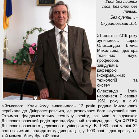
Уйдя без лишних
слов, без слез, без
паники,
Без суеты…»
Скуратовский В.И.
31 жовтня 2019 року
зупинилось серце
Олександра Ілліча
Михальова, доктора
технічних наук,
професора,
завідувача
кафедрою
Інформаційних
технологій та
систем.
Олександр Ілліч
народився 7 серпня
1951 року в сім’ї
військового. Коли йому виповнилось 12 років родина Михальових
переїхала до Дніпропет-ровська, де розпочався його науковий шлях.
Отримав фундаментальну технічну освіту, закінчив з відзнакою
Дніпропет-ровський радіо приладобудівний технікум, далі був ФІЗТЕХ
Дніпропет-ровського державного університету. В 1983 році у віці 32
років захистив кандидатську дисертацію, у 1993 році – докторську, на
той момент йому було 42 роки.