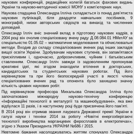
наукових конференцій, редакційних колегій багатьох фахових видань
України та науково-методичної комісії МОНУ з комп’ютерних наук.
Наукова спадщина Олександра Ілліча складається із понад дев’ятиста
наукових публікацій, біля двадцяти навчальних посібників, 9
монографій, низки авторських свідоцтв на винахід та численних
доповідей.
Олександр Ілліч вніс значний вклад в підготовку наукових кадрів, в
2004 році він очолив спеціалізовану вчену раду Д.08.084.01 НМетАУ за
спеціальністю 01.05.02 – математичне моделювання та обчислювальні
методи. Входив до складу спеціалізованих вчених рад інших закладів
вищої освіти України. Здобувачам наукових ступенів, він запам'ятався
прискіпливим і, одночасно, доброзичливим, чуйним і батьківським
ставленням. Олександр Ілліч завжди із задоволенням пропонував
креативні ідеї, які згодом знаходили втілення в докторських,
кандидатських та студентських наукових роботах. Під його
керівництвом та при його безпосередній участі в якості члена
спеціалізованих вчених рад та опонента було захищено значну
кількість цікавих наукових робіт.
Під керівництвом професора Михальова Олександра Ілліча було
започатковано міжнародну науково-технічну конференцію
«Інформаційні технології в металургії та машинобудуванні», яка вже
відбулася 11 разів, і в наступному році буде присвячена його пам’яті.
В 2014 році він отримав звання лауреата Державної премії України в
галузі науки і техніки 2014 за роботу «Новітні енергозберігаючі
технології виробництва марганцевих феросплавів в електропечах»,
згідно з Указом Президента УКРАЇНИ №686 / 2015.
Невтомне бажання насолоджуватись життям спонукало Олександра