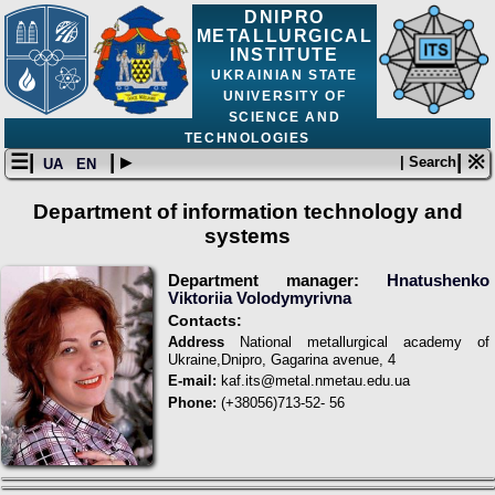
DNIPRO
METALLURGICAL
INSTITUTE
UKRAINIAN STATE
UNIVERSITY OF
SCIENCE AND
TECHNOLOGIES
☰|
| ▸
| ※
| Search
UA
EN
Department of information technology and
systems
Department manager:
Hnatushenko
Viktoriia Volodymyrivna
Contacts:
Address
National metallurgical academy of
Ukraine,Dnipro, Gagarina avenue, 4
E-mail:
kaf.its@metal.nmetau.edu.ua
Phone:
(+38056)713-52- 56