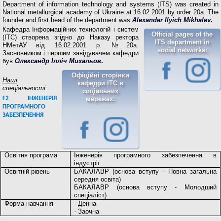
Department of information technology and systems (ITS) was created in
National metallurgical academy of Ukraine at 16.02.2001 by order 20a.
The
founder and first head of the department was
Alexander Ilyich Mikhalev
.
Кафедра Інформаційних технологій і систем
Official pages of the
(ІТС) створена згідно до Наказу ректора
ITS department in
НМетАУ від 16.02.2001 р. №20а.
social networks:
Засновником і першим завідувачем кафедри
був
Олександр Ілліч Михальов
.
Офіційні сторінки
Наші
кафедри ІТС в
спеціальності:
соціальних
F2 ІНЖЕНЕРІЯ
мережах:
ПРОГРАМНОГО
ЗАБЕЗПЕЧЕННЯ
Освітня програма
Інженерія програмного забезпечення в
індустрії
Освітній рівень
БАКАЛАВР (основа вступу - Повна загальна
середня освіта)
БАКАЛАВР (основа вступу - Молодший
спеціаліст)
Форма навчання
- Денна
- Заочна