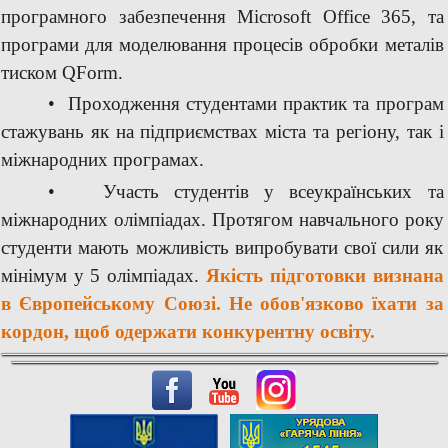
програмного
забезпечення
Microsoft
Office
365,
та
програми
для
моделювання
процесів
обробки
металів
тиском
QForm.
•
Проходження
студентами
практик
та
програм
стажувань
як
на
підприємствах
міста
та
регіону,
так
і
міжнародних
програмах.
•
Участь
студентів
у
всеукраїнських
та
міжнародних
олімпіадах.
Протягом
навчального
року
студенти
мають
можливість випробувати свої сили як
мінімум у 5 олімпіадах.
Якість
підготовки
визнана
в
Європейському
Союзі.
Не
обов'язково
їхати
за
кордон,
щоб
одержати
конкурентну
освіту.