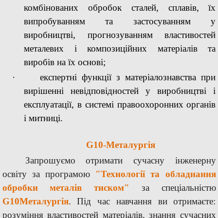
комбінованих обробок сталей, сплавів, їх
випробуванням та застосуванням у
виробництві, прогнозуванням властивостей
металевих і композиційних матеріалів та
виробів на їх основі;
·
експертні функції з матеріалознавства при
вирішенні невідповідностей у виробництві і
експлуатації, в системі правоохоронних органів
і митниці.
G10
-Металургія
Запрошуємо
отримати
сучасну
інженерну
освіту
за
програмою
"Технології та обладнання
обробки металів
тиском"
за
спеціальністю
G10
Металургія
.
Під
час
навчання ви отримаєте:
розуміння властивостей матеріалів,
знання
сучасних