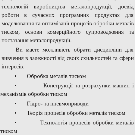
технологій
виробництва
металопродукції,
досвід
роботи
в
сучасних
програмних
продуктах
для
моделювання та
оптимізації процесів обробки
металів
тиском,
основи
комерційного
супроводження
та
постачання
металопродукції.
Ви
маєте
можливість
обрати
дисципліни
для
вивчення
в
залежності
від
своїх
схильностей
та
сфери
інтересів:
•
Обробка
металів
тиском
•
Конструкції
та
розрахунки
машин
і
механізмів
обробки
тиском
•
Гiдро-
та
пневмоприводи
•
Теорія
процесів
обробки
металів
тиском
•
Технологія
процесів
обробки
металів
тиском