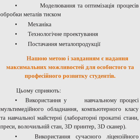
•
Моделювання
та
оптимізація
процесів
обробки
металів
тиском
•
Механіка
•
Технологічне
проектування
•
Постачання
металопродукції
Нашою метою і завданням є надання
максимальних
можливостей
для
особистого
та
професійного
розвитку
студентів.
Цьому
сприяють:
•
Використання
у
навчальному
процесі
мультимедійного
обладнання,
компьютерного
класу
та
навчальної
майстерні
(лабораторні
прокатні
стани,
преси,
волочильній
стан,
3D
принтер,
3D
сканер).
•
Використання
сучасного
ліцензійного